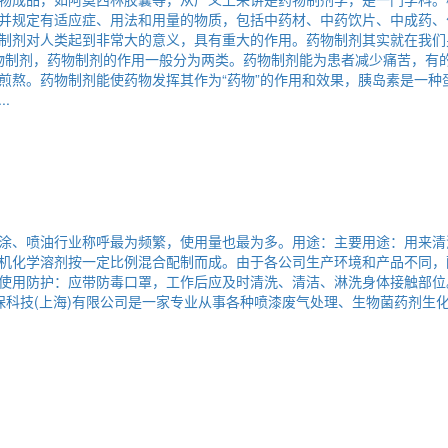
并规定有适应症、用法和用量的物质，包括中药材、中药饮片、中成药、
制剂对人类起到非常大的意义，具有重大的作用。药物制剂其实就在我们
就是药物制剂，药物制剂的作用一般分为两类。药物制剂能为患者减少痛苦，
煎熬。药物制剂能使药物发挥其作为“药物”的作用和效果，胰岛素是一
.
涂、喷油行业称呼最为频繁，使用量也最为多。用途：主要用途：用来清
机化学溶剂按一定比例混合配制而成。由于各公司生产环境和产品不同，
用防护：应带防毒口罩，工作后应及时清洗、清洁、淋洗身体接触部位。种类
。耿澄环保科技(上海)有限公司是一家专业从事各种喷漆废气处理、生物菌药