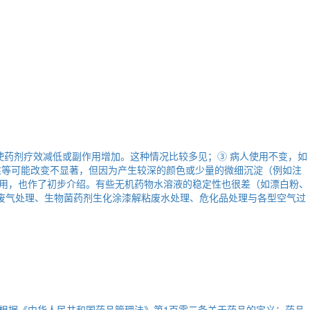
使药剂疗效减低或副作用增加。这种情况比较多见；③ 病人使用不变，如
性等可能改变不显著，但因为产生较深的颜色或少量的微细沉淀（例如注
用，也作了初步介绍。有些无机药物水溶液的稳定性也很差（如漂白粉、
漆废气处理、生物菌药剂生化涂漆解粘废水处理、危化品处理与各型空气过
根据《中华人民共和国药品管理法》第1百零二条关于药品的定义：药品