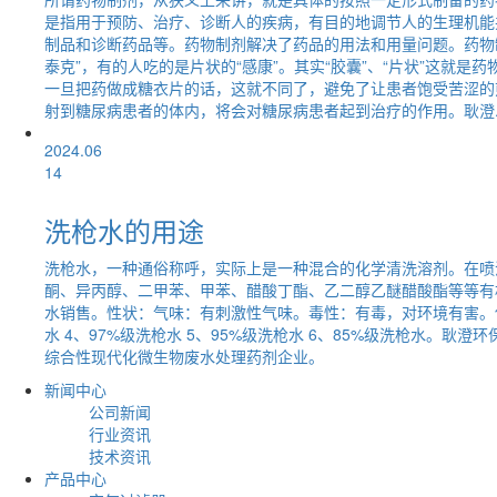
是指用于预防、治疗、诊断人的疾病，有目的地调节人的生理机能
制品和诊断药品等。药物制剂解决了药品的用法和用量问题。药物
泰克”，有的人吃的是片状的“感康”。其实“胶囊”、“片状”这
一旦把药做成糖衣片的话，这就不同了，避免了让患者饱受苦涩的
射到糖尿病患者的体内，将会对糖尿病患者起到治疗的作用。耿澄..
2024.06
14
洗枪水的用途
洗枪水，一种通俗称呼，实际上是一种混合的化学清洗溶剂。在喷
酮、异丙醇、二甲苯、甲苯、醋酸丁酯、乙二醇乙醚醋酸酯等等有
水销售。性状：气味：有刺激性气味。毒性：有毒，对环境有害。使
水 4、97%级洗枪水 5、95%级洗枪水 6、85%级洗枪水
综合性现代化微生物废水处理药剂企业。
新闻中心
公司新闻
行业资讯
技术资讯
产品中心