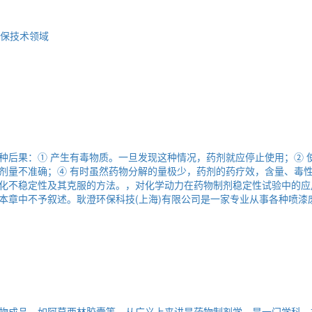
种后果：① 产生有毒物质。一旦发现这种情况，药剂就应停止使用；② 
剂量不准确；④ 有时虽然药物分解的量极少，药剂的药疗效，含量、毒
化不稳定性及其克服的方法。，对化学动力在药物制剂稳定性试验中的应
本章中不予叙述。耿澄环保科技(上海)有限公司是一家专业从事各种喷
物成品，如阿莫西林胶囊等，从广义上来讲是药物制剂学，是一门学科。