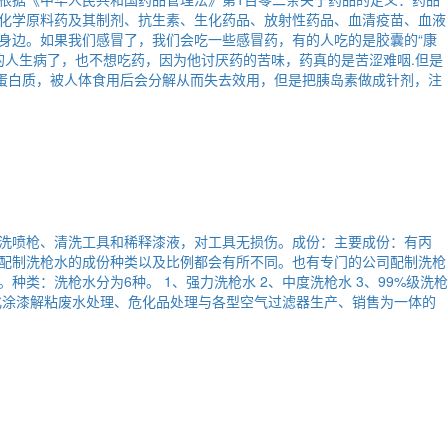
化学原料药及其制剂、抗生素、生化药品、放射性药品、血清疫苗、血液
身边。如果我们感冒了，我们会吃一些感冒药，有的人吃的是胶囊的“康
有的人生病了，也不想吃药，因为他讨厌药的苦味，药真的是苦涩难咽.但是
种蛋白质，被人体食用后会分解从而失去效用，但是把胰岛素做成针剂，注
洗喷枪、清洗工具和稀释漆液，对工具无损伤。成份：主要成份：有丙
配制洗枪水的成份种类以及比例都会有所不同。也有专门的公司配制洗枪
：洗枪水分为6种。 1、强力洗枪水 2、中度洗枪水 3、99%级洗枪
剂生化涂漆解粘废水处理、危化品处理与各型空气过滤器生产、销售为一体的